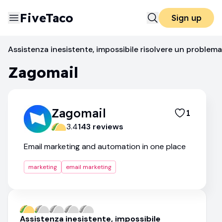
FiveTaco
Sign up
Email Marketing
Zagomail
Assistenza inesistente, impossibile risolvere un problem
Zagomail
Zagomail
1
3.4
143
review
s
Email marketing and automation in one place
marketing
email marketing
Assistenza inesistente, impossibile